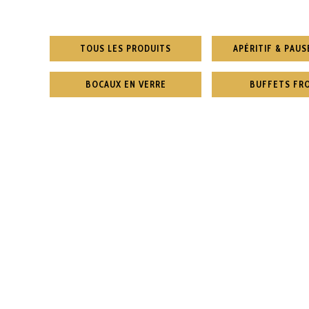
TOUS LES PRODUITS
APÉRITIF & PAUS
BOCAUX EN VERRE
BUFFETS FR
ASSIETTE ANGLAISE
par assiette
€
18.00