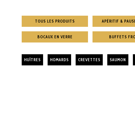
TOUS LES PRODUITS
APÉRITIF & PAUS
BOCAUX EN VERRE
BUFFETS FR
HUÎTRES
HOMARDS
CREVETTES
SAUMON
PLATEAU PIERRADE DE POISSONS
€
25.00
X
JE COMMANDE